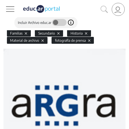
Incluir Archivo educ.ar
Familias
Secundario
Historia
Material de archivo
fotografía de prensa