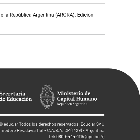
de la República Argentina (ARGRA). Edición
©
educ.ar
Todos los derechos reservados. Educ.ar SAU
omodoro Rivadavia 1151 - C.A.B.A. CP (1429) - Argentina
Tel: 0800-444-1115 (opción 4)