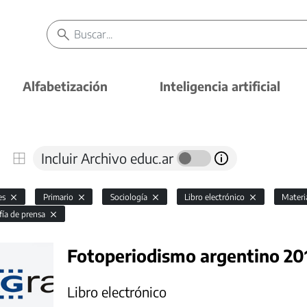
Alfabetización
Inteligencia artificial
Incluir Archivo educ.ar
es
Primario
Sociología
Libro electrónico
Materi
fía de prensa
Fotoperiodismo argentino 20
Libro electrónico