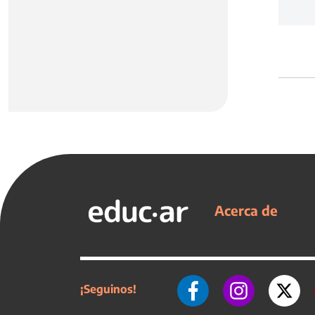
Acerca de
¡Seguinos!