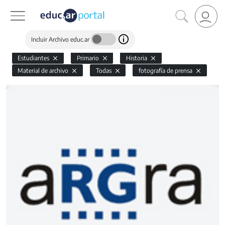
Incluir Archivo educ.ar
Estudiantes
Primario
Historia
Material de archivo
Todas
fotografía de prensa