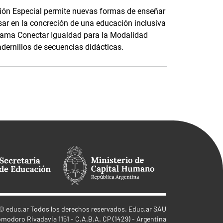
ción Especial permite nuevas formas de enseñar
ar en la concreción de una educación inclusiva
ograma Conectar Igualdad para la Modalidad
dernillos de secuencias didácticas.
©
educ.ar
Todos los derechos reservados. Educ.ar SAU
omodoro Rivadavia 1151 - C.A.B.A. CP (1429) - Argentina