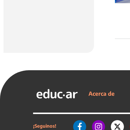
Acerca de
¡Seguinos!