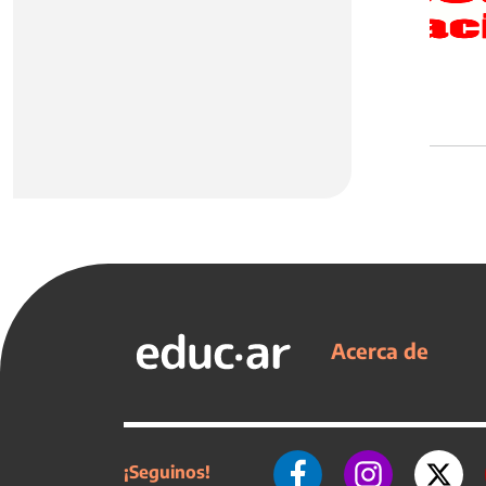
Acerca de
¡Seguinos!