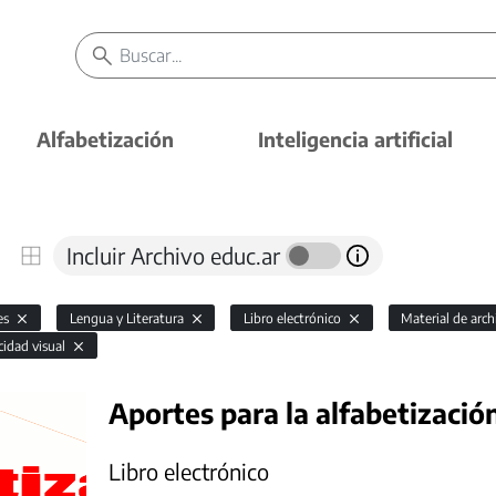
Alfabetización
Inteligencia artificial
Incluir Archivo educ.ar
es
Lengua y Literatura
Libro electrónico
Material de arc
cidad visual
Aportes para la alfabetizació
Libro electrónico