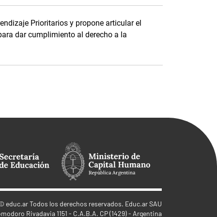
dizaje Prioritarios y propone articular el
para dar cumplimiento al derecho a la
©
educ.ar
Todos los derechos reservados. Educ.ar SAU
omodoro Rivadavia 1151 - C.A.B.A. CP (1429) - Argentina