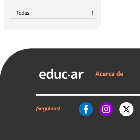
Todas
1
Acerca de
¡Seguinos!