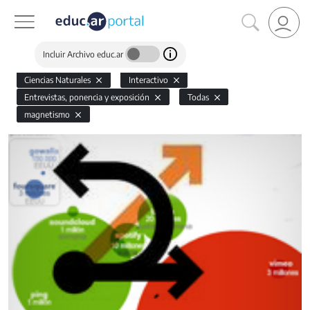
Incluir Archivo educ.ar
Ciencias Naturales
Interactivo
Entrevistas, ponencia y exposición
Todas
magnetismo