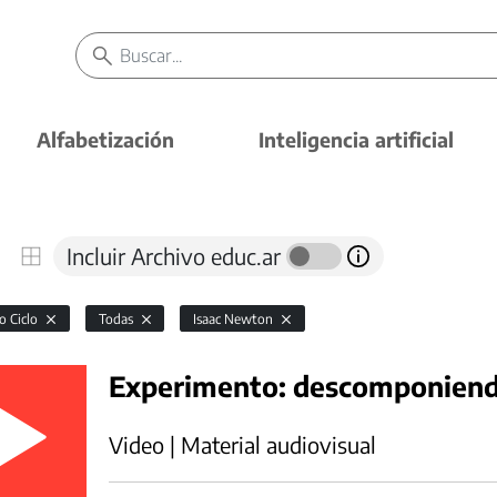
Alfabetización
Inteligencia artificial
Incluir Archivo educ.ar
o Ciclo
Todas
Isaac Newton
Experimento: descomponiendo
Video | Material audiovisual