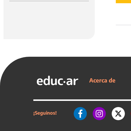
Acerca de
¡Seguinos!