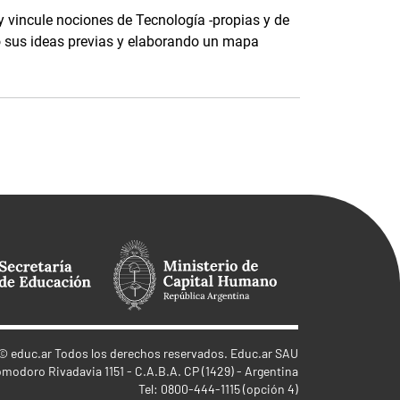
y vincule nociones de Tecnología -propias y de
o sus ideas previas y elaborando un mapa
©
educ.ar
Todos los derechos reservados. Educ.ar SAU
omodoro Rivadavia 1151 - C.A.B.A. CP (1429) - Argentina
Tel: 0800-444-1115 (opción 4)