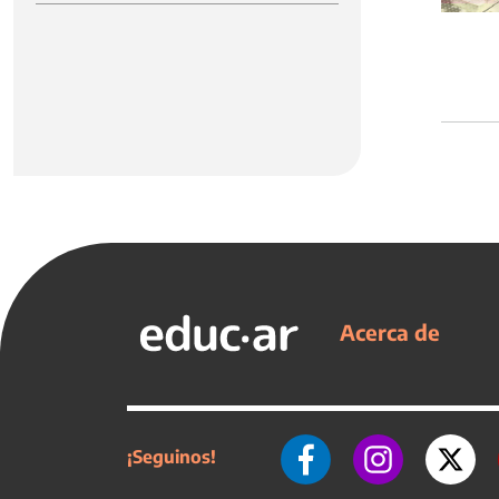
Acerca de
¡Seguinos!