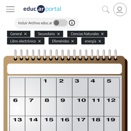
Incluir Archivo educ.ar
General
Secundario
Ciencias Naturales
Libro electrónico
Efemérides
energía