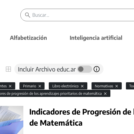
Alfabetización
Inteligencia artificial
Incluir Archivo educ.ar
antes
Primario
Libro electrónico
Normativas
To
ores de progresión de los aprendizajes prioritarios de matemática
Indicadores de Progresión de 
de Matemática