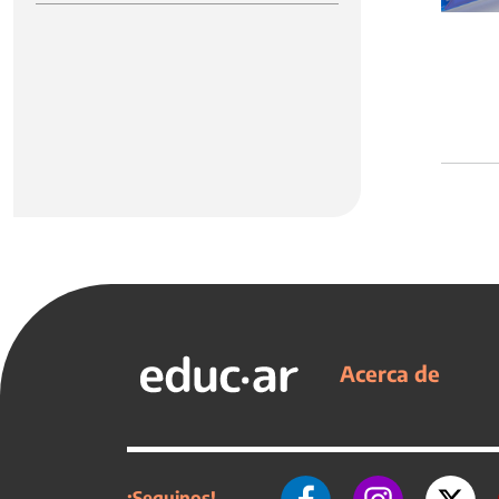
Acerca de
¡Seguinos!