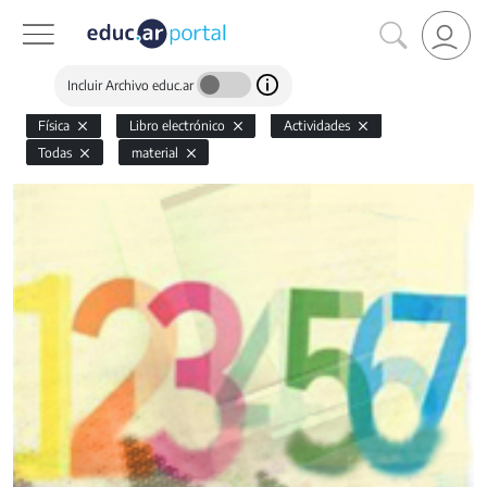
Incluir Archivo educ.ar
Física
Libro electrónico
Actividades
Todas
material