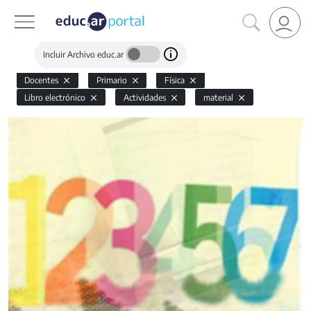
Incluir Archivo educ.ar
Docentes
Primario
Física
Libro electrónico
Actividades
material