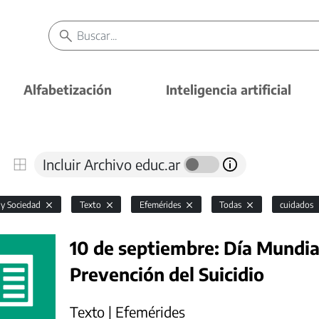
Alfabetización
Inteligencia artificial
Incluir Archivo educ.ar
 y Sociedad
Texto
Efemérides
Todas
cuidados
10 de septiembre: Día Mundial
Prevención del Suicidio
Texto | Efemérides