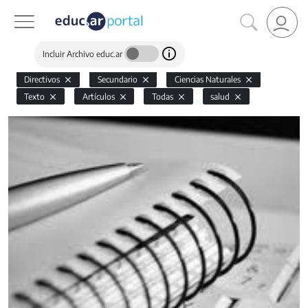
Incluir Archivo educ.ar
Directivos
Secundario
Ciencias Naturales
Texto
Artículos
Todas
salud