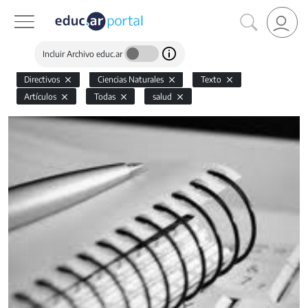
Incluir Archivo educ.ar
Directivos
Ciencias Naturales
Texto
Artículos
Todas
salud