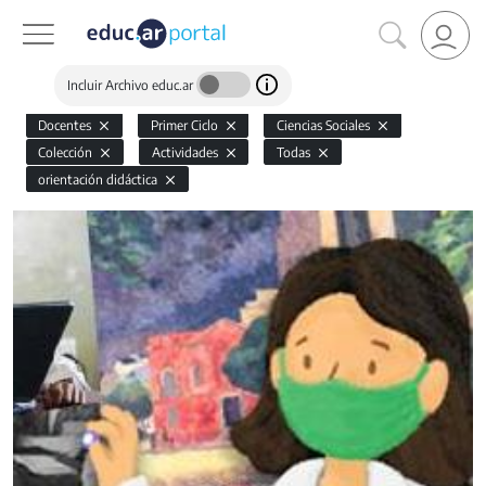
Incluir Archivo educ.ar
Docentes
Primer Ciclo
Ciencias Sociales
Colección
Actividades
Todas
orientación didáctica