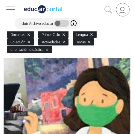
Incluir Archivo educ.ar
Docentes
Primer Ciclo
Lengua
Colección
Actividades
Todas
orientación didáctica