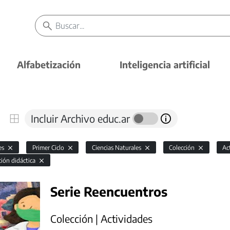
Alfabetización
Inteligencia artificial
Incluir Archivo educ.ar
es
Primer Ciclo
Ciencias Naturales
Colección
Ac
ción didáctica
Serie Reencuentros
Colección | Actividades