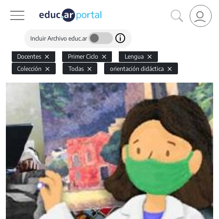
Incluir Archivo educ.ar
Docentes
Primer Ciclo
Lengua
Colección
Todas
orientación didáctica