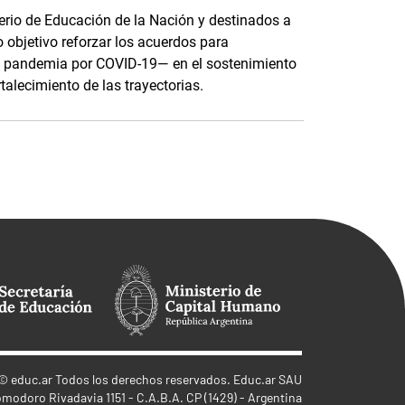
terio de Educación de la Nación y destinados a
o objetivo reforzar los acuerdos para
e pandemia por COVID-19— en el sostenimiento
rtalecimiento de las trayectorias.
©
educ.ar
Todos los derechos reservados. Educ.ar SAU
omodoro Rivadavia 1151 - C.A.B.A. CP (1429) - Argentina