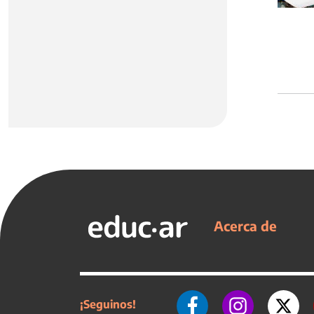
Acerca de
¡Seguinos!