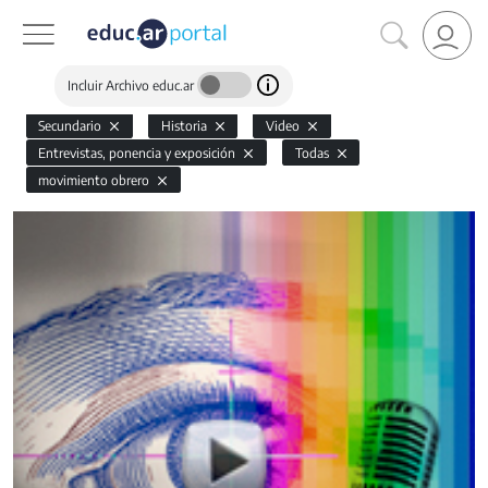
Incluir Archivo educ.ar
Secundario
Historia
Video
Entrevistas, ponencia y exposición
Todas
movimiento obrero