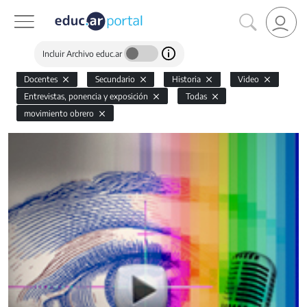
Incluir Archivo educ.ar
Docentes
Secundario
Historia
Video
Entrevistas, ponencia y exposición
Todas
movimiento obrero