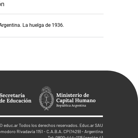
ón
Argentina. La huelga de 1936.
©
educ.ar
Todos los derechos reservados. Educ.ar SAU
omodoro Rivadavia 1151 - C.A.B.A. CP (1429) - Argentina
Tel: 0800-444-1115 (opción 4)