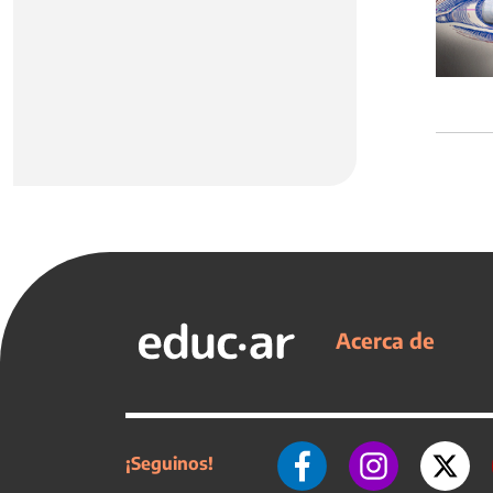
Acerca de
¡Seguinos!