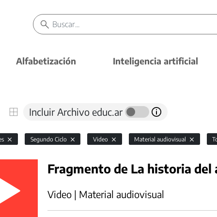
Alfabetización
Inteligencia artificial
Incluir Archivo educ.ar
es
Segundo Ciclo
Video
Material audiovisual
T
Fragmento de La historia del 
Video | Material audiovisual