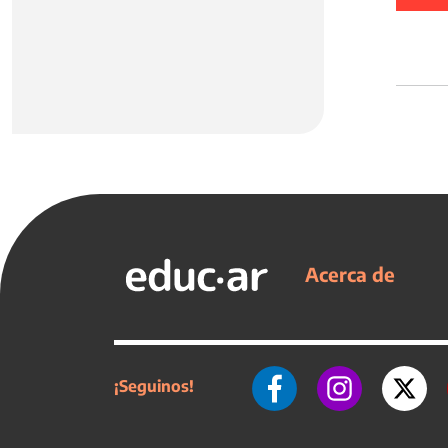
Acerca de
¡Seguinos!