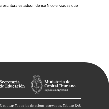
la escritora estadounidense Nicole Krauss que
©
educ.ar
Todos los derechos reservados. Educ.ar SAU