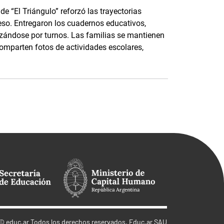
e “El Triángulo” reforzó las trayectorias
eso. Entregaron los cuadernos educativos,
nizándose por turnos. Las familias se mantienen
parten fotos de actividades escolares,
©
educ.ar
Todos los derechos reservados. Educ.ar SAU