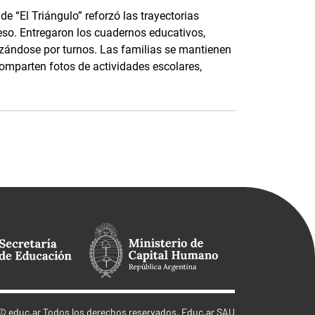
e “El Triángulo” reforzó las trayectorias
eso. Entregaron los cuadernos educativos,
nizándose por turnos. Las familias se mantienen
parten fotos de actividades escolares,
©
educ.ar
Todos los derechos reservados. Educ.ar SAU