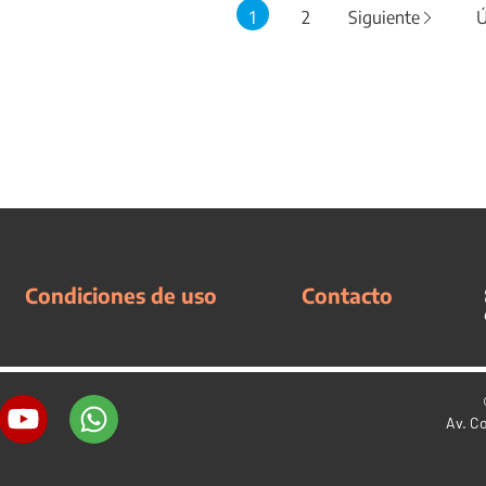
1
2
Siguiente
Ú
Condiciones de uso
Contacto
Av. C