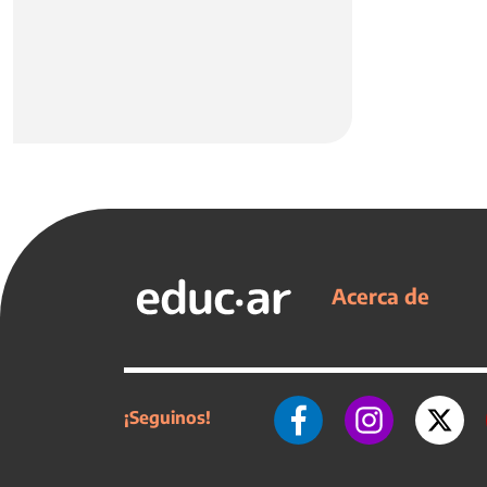
Acerca de
¡Seguinos!