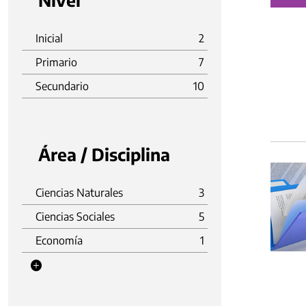
Nivel
Inicial
2
Primario
7
Secundario
10
Área / Disciplina
Ciencias Naturales
3
Ciencias Sociales
5
Economía
1