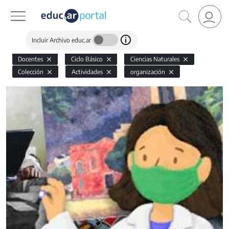
Incluir Archivo educ.ar
Docentes
Ciclo Básico
Ciencias Naturales
Colección
Actividades
organización