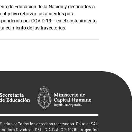
terio de Educación de la Nación y destinados a
o objetivo reforzar los acuerdos para
e pandemia por COVID-19— en el sostenimiento
rtalecimiento de las trayectorias.
©
educ.ar
Todos los derechos reservados. Educ.ar SAU
omodoro Rivadavia 1151 - C.A.B.A. CP (1429) - Argentina