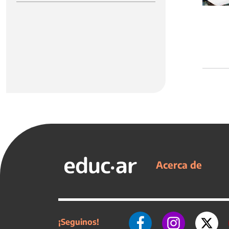
Acerca de
¡Seguinos!