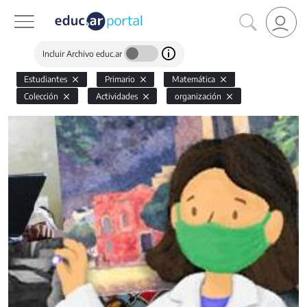
Incluir Archivo educ.ar
Estudiantes
Primario
Matemática
Colección
Actividades
organización