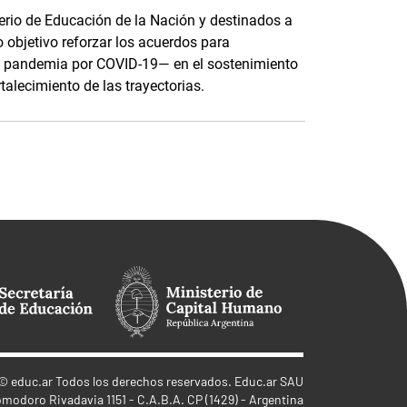
terio de Educación de la Nación y destinados a
o objetivo reforzar los acuerdos para
e pandemia por COVID-19— en el sostenimiento
rtalecimiento de las trayectorias.
©
educ.ar
Todos los derechos reservados. Educ.ar SAU
omodoro Rivadavia 1151 - C.A.B.A. CP (1429) - Argentina