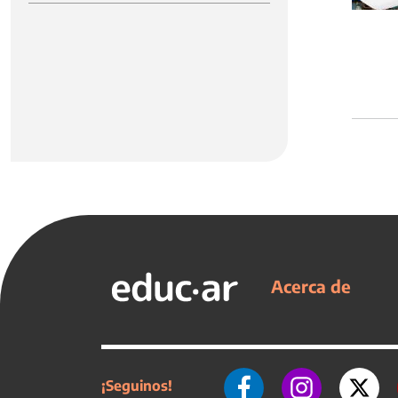
Acerca de
¡Seguinos!