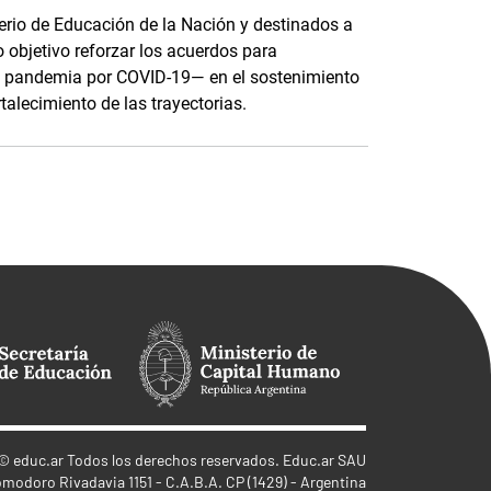
terio de Educación de la Nación y destinados a
o objetivo reforzar los acuerdos para
e pandemia por COVID-19— en el sostenimiento
rtalecimiento de las trayectorias.
©
educ.ar
Todos los derechos reservados. Educ.ar SAU
omodoro Rivadavia 1151 - C.A.B.A. CP (1429) - Argentina