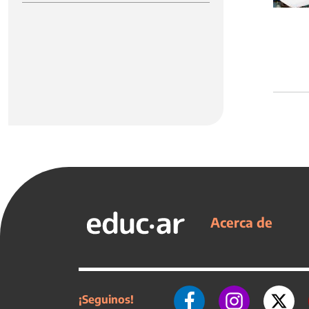
Acerca de
¡Seguinos!