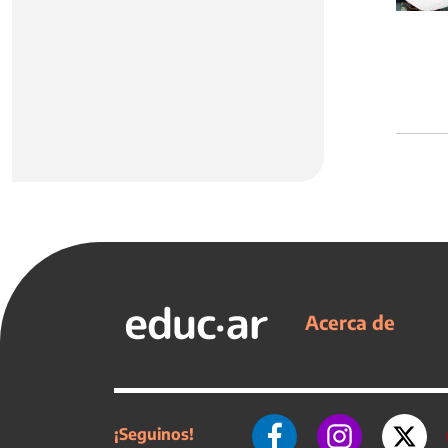
Acerca de
¡Seguinos!