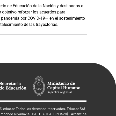
terio de Educación de la Nación y destinados a
o objetivo reforzar los acuerdos para
e pandemia por COVID-19— en el sostenimiento
rtalecimiento de las trayectorias.
©
educ.ar
Todos los derechos reservados. Educ.ar SAU
omodoro Rivadavia 1151 - C.A.B.A. CP (1429) - Argentina