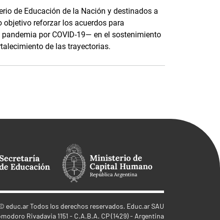
terio de Educación de la Nación y destinados a
o objetivo reforzar los acuerdos para
e pandemia por COVID-19— en el sostenimiento
rtalecimiento de las trayectorias.
©
educ.ar
Todos los derechos reservados. Educ.ar SAU
omodoro Rivadavia 1151 - C.A.B.A. CP (1429) - Argentina