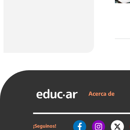
Acerca de
¡Seguinos!