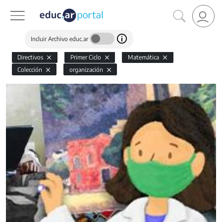
Incluir Archivo educ.ar
Directivos
Primer Ciclo
Matemática
Colección
organización