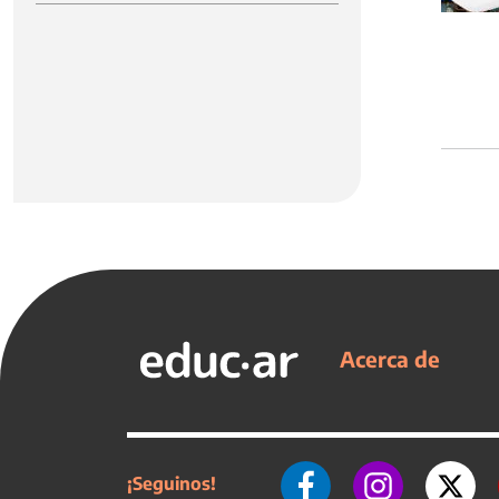
Acerca de
¡Seguinos!