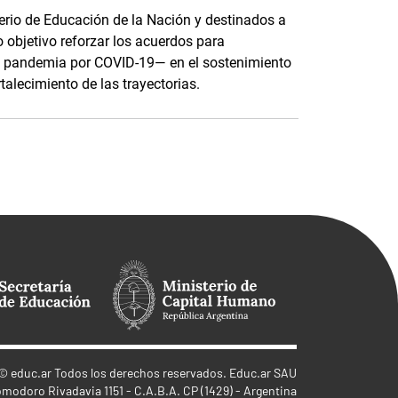
terio de Educación de la Nación y destinados a
o objetivo reforzar los acuerdos para
e pandemia por COVID-19— en el sostenimiento
rtalecimiento de las trayectorias.
©
educ.ar
Todos los derechos reservados. Educ.ar SAU
omodoro Rivadavia 1151 - C.A.B.A. CP (1429) - Argentina