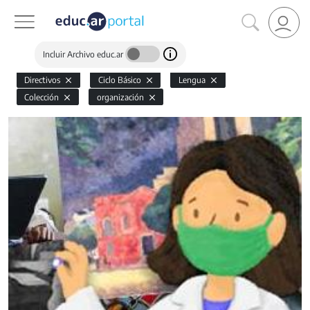
Incluir Archivo educ.ar
Directivos
Ciclo Básico
Lengua
Colección
organización