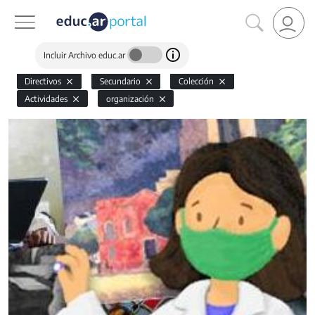
Incluir Archivo educ.ar
Directivos
Secundario
Colección
Actividades
organización