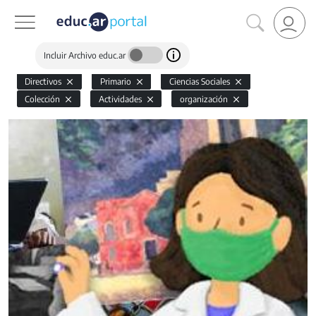
Incluir Archivo educ.ar
Directivos
Primario
Ciencias Sociales
Colección
Actividades
organización