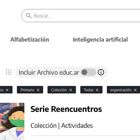
Alfabetización
Inteligencia artificial
Incluir Archivo educ.ar
vos
Primario
Colección
Todas
organización
Serie Reencuentros
Colección | Actividades