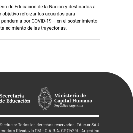
terio de Educación de la Nación y destinados a
o objetivo reforzar los acuerdos para
e pandemia por COVID-19— en el sostenimiento
rtalecimiento de las trayectorias.
©
educ.ar
Todos los derechos reservados. Educ.ar SAU
omodoro Rivadavia 1151 - C.A.B.A. CP (1429) - Argentina