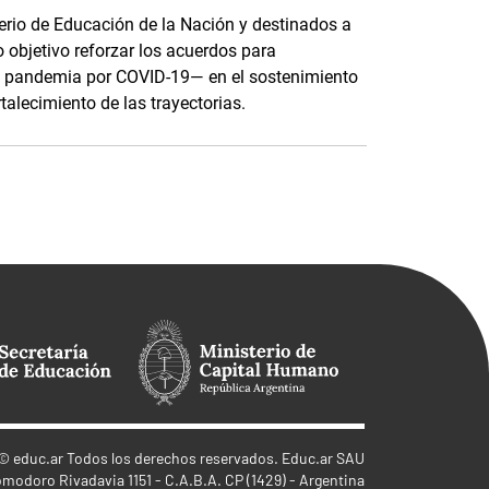
terio de Educación de la Nación y destinados a
o objetivo reforzar los acuerdos para
e pandemia por COVID-19— en el sostenimiento
rtalecimiento de las trayectorias.
©
educ.ar
Todos los derechos reservados. Educ.ar SAU
omodoro Rivadavia 1151 - C.A.B.A. CP (1429) - Argentina