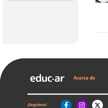
Acerca de
¡Seguinos!