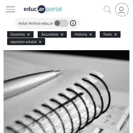
Incluir Archivo educ.ar
Docentes
Secundario
Historia
Texto
represión estatal