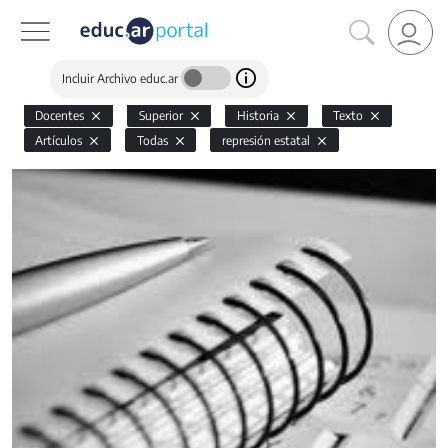
Incluir Archivo educ.ar
Docentes
Superior
Historia
Texto
Artículos
Todas
represión estatal