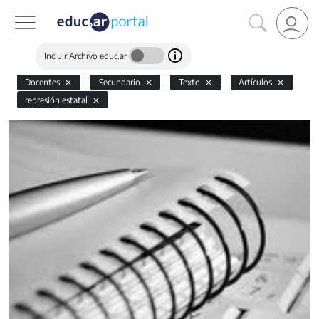
Incluir Archivo educ.ar
Docentes
Secundario
Texto
Artículos
represión estatal