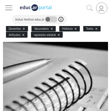
Incluir Archivo educ.ar
Docentes
Secundario
Historia
Texto
Artículos
represión estatal