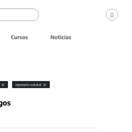
Cursos
Noticias
s
represión estatal
gos