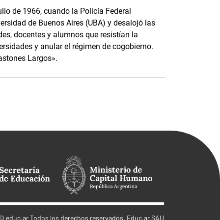
ulio de 1966, cuando la Policía Federal
versidad de Buenos Aires (UBA) y desalojó las
des, docentes y alumnos que resistían la
iversidades y anular el régimen de cogobierno.
astones Largos».
©
educ.ar
Todos los derechos reservados. Educ.ar SAU